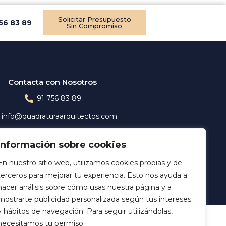
Solicitar Presupuesto
56 83 89
Sin Compromiso
Contacta con Nosotros
91 756 83 89
info@quadraturaarquitectos.com
Calle María de Molina, 3
Información sobre cookies
28006 (Madrid)
En nuestro sitio web, utilizamos cookies propias y de
terceros para mejorar tu experiencia. Esto nos ayuda a
hacer análisis sobre cómo usas nuestra página y a
mostrarte publicidad personalizada según tus intereses
y hábitos de navegación. Para seguir utilizándolas,
necesitamos tu permiso.