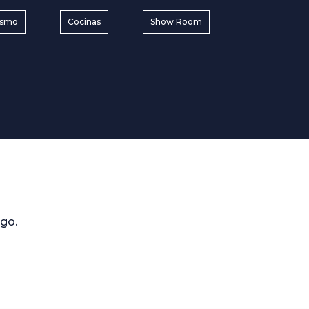
rismo
Cocinas
Show Room
go.